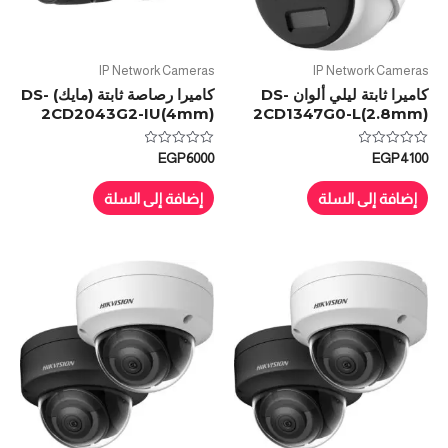
IP Network Cameras
IP Network Cameras
كاميرا ثابتة ليلي ألوان DS-
كاميرا رصاصة ثابتة (مايك) DS-
2CD2043G2-IU(4mm)
2CD1347G0-L(2.8mm)
تم
تم
EGP
6000
EGP
4100
التقييم
التقييم
0
0
من
من
إضافة إلى السلة
إضافة إلى السلة
5
5