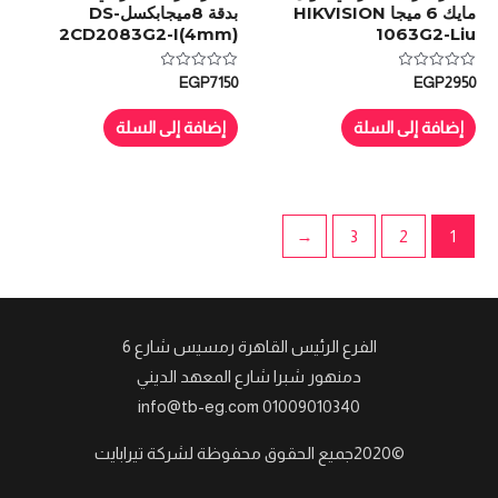
مايك 6 ميجا HIKVISION
بدقة 8ميجابكسلDS-
2CD2083G2-I(4mm)
1063G2-Liu
تم
تم
EGP
7150
EGP
2950
التقييم
التقييم
0
0
من
من
إضافة إلى السلة
إضافة إلى السلة
5
5
←
3
2
1
الفرع الرئيس القاهرة رمسيس شارع 6
دمنهور شبرا شارع المعهد الديني
info@tb-eg.com 01009010340
©2020جميع الحقوق محفوظة لشركة تيرابايت