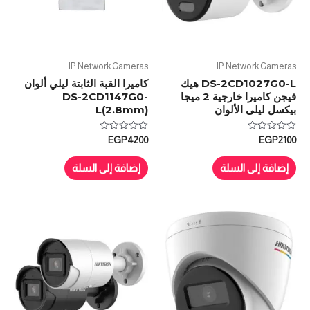
IP Network Cameras
IP Network Cameras
DS-2CD1027G0-L هيك
كاميرا القبة الثابتة ليلي ألوان
فيجن كاميرا خارجية 2 ميجا
DS-2CD1147G0-
بيكسل ليلى الألوان
L(2.8mm)
تم
تم
EGP
4200
EGP
2100
التقييم
التقييم
0
0
من
من
إضافة إلى السلة
إضافة إلى السلة
5
5