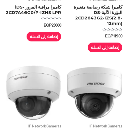
كاميرا شبكة رصاصة متغيرة
كاميرا مراقبة المرور iDS-
البؤرة الآليةDS-
2CD7A46G0/P-IZHS LPR
2CD2643G2-IZS(2.8-
12mm)
تم
EGP
23000
التقييم
0
من
تم
EGP
11900
إضافة إلى السلة
5
التقييم
0
من
إضافة إلى السلة
5
IP Network Cameras
IP Network Cameras