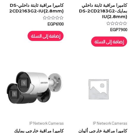
كاميرا مراقبة ثابتة داخلي
كاميرا مراقبة ثابتة داخليDS-
بمايكDS-2CD2183G2-
2CD2163G2-IU(2.8mm)
IU(2.8mm)
تم
EGP
6100
التقييم
تم
EGP
7900
0
التقييم
من
إضافة إلى السلة
0
5
من
إضافة إلى السلة
5
IP Network Cameras
IP Network Cameras
كاميرا مراقبة خارجي ألوان
كاميرا مراقبة خارجي بمايك