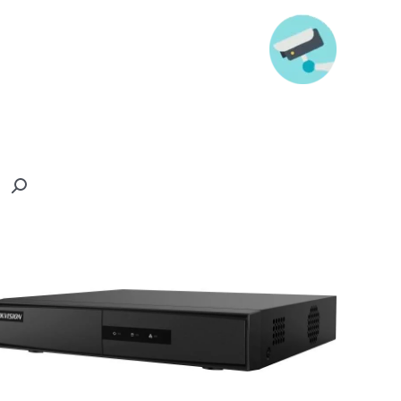
خطي
لى
لمحتوى