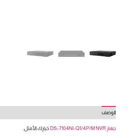
الوصف
مراجعات (0)
جهاز DS-7104NI-Q1/4P/M NVR
خيارك الأمثل.