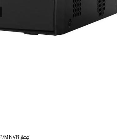
جهاز DS-7104NI-Q1/4P/M NVR