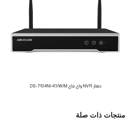
جهاز NVR واي فاي DS-7104NI-K1/W/M
منتجات ذات صلة