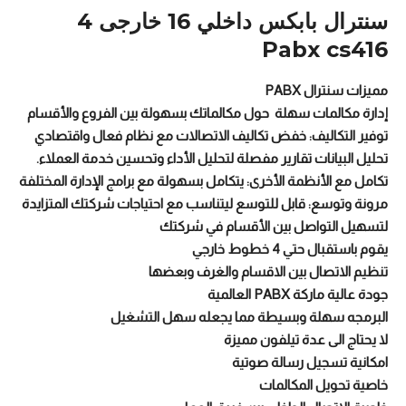
سنترال بابكس داخلي 16 خارجى 4
Pabx cs416
مميزات سنترال PABX
إدارة مكالمات سهلة حول مكالماتك بسهولة بين الفروع والأقسام
توفير التكاليف: خفض تكاليف الاتصالات مع نظام فعال واقتصادي
تحليل البيانات تقارير مفصلة لتحليل الأداء وتحسين خدمة العملاء.
تكامل مع الأنظمة الأخرى: يتكامل بسهولة مع برامج الإدارة المختلفة
مرونة وتوسع: قابل للتوسع ليتناسب مع احتياجات شركتك المتزايدة
لتسهيل التواصل بين الأقسام في شركتك
يقوم باستقبال حتي 4 خطوط خارجي
تنظيم الاتصال بين الاقسام والغرف وبعضها
جودة عالية ماركة PABX العالمية
البرمجه سهلة وبسيطة مما يجعله سهل التشغيل
لا يحتاج الى عدة تيلفون مميزة
امكانية تسجيل رسالة صوتية
خاصية تحويل المكالمات