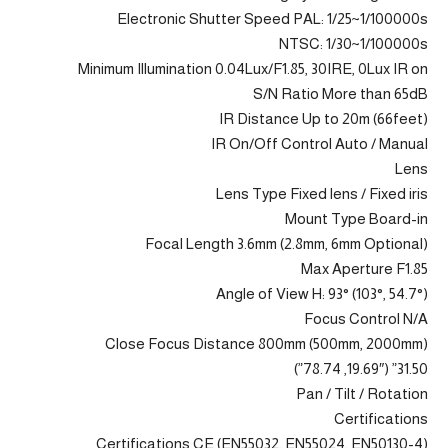
Electronic Shutter Speed PAL: 1/25~1/100000s
NTSC: 1/30~1/100000s
Minimum Illumination 0.04Lux/F1.85, 30IRE, 0Lux IR on
S/N Ratio More than 65dB
IR Distance Up to 20m (66feet)
IR On/Off Control Auto / Manual
Lens
Lens Type Fixed lens / Fixed iris
Mount Type Board-in
Focal Length 3.6mm (2.8mm, 6mm Optional)
Max Aperture F1.85
Angle of View H: 93° (103°, 54.7°)
Focus Control N/A
Close Focus Distance 800mm (500mm, 2000mm)
31.50” (19.69″, 78.74”)
Pan / Tilt / Rotation
Certifications
Certifications CE (EN55032, EN55024, EN50130-4)