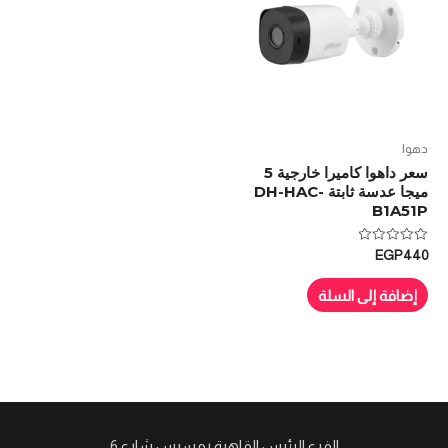
دهوا
سعر داهوا كاميرا خارجية 5
ميجا عدسة ثابتة DH-HAC-
B1A51P
تم
EGP
440
التقييم
0
من
إضافة إلى السلة
5
الفرع الرئيس القاهرة رمسيس شارع 6