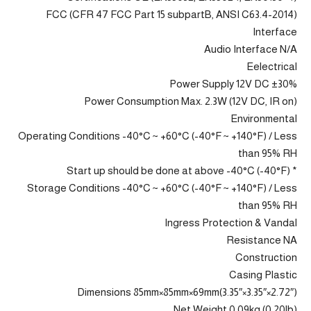
FCC (CFR 47 FCC Part 15 subpartB, ANSI C63.4-2014)
Interface
Audio Interface N/A
Eelectrical
Power Supply 12V DC ±30%
Power Consumption Max. 2.3W (12V DC, IR on)
Environmental
Operating Conditions -40°C ~ +60°C (-40°F ~ +140°F) / Less
than 95% RH
* Start up should be done at above -40°C (-40°F)
Storage Conditions -40°C ~ +60°C (-40°F ~ +140°F) / Less
than 95% RH
Ingress Protection & Vandal
Resistance NA
Construction
Casing Plastic
Dimensions 85mm×85mm×69mm(3.35″×3.35″×2.72″)
Net Weight 0.09kg (0.20lb)