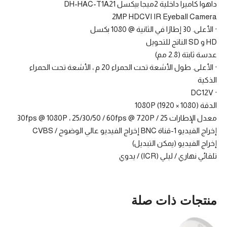
داهوا كاميرا داخلية 2ميجا بيكسل DH-HAC-T1A21
2MP HDCVI IR Eyeball Camera
· الأعلى. 30 إطارًا في الثانية @ 1080 بكسل
HD و SD الناتج للتحويل
عدسة ثابتة (2.8 مم)
· الأعلى. طول الأشعة تحت الحمراء 20 م ، الأشعة تحت الحمراء
الذكية
· DC12V
الدقة 1080P (1920 × 1080)
معدل الإطارات 25 / 30fps @ 1080P ، 25/30/50 / 60fps @ 720P
إخراج الفيديو 1-قناة BNC إخراج الفيديو عالي الوضوح / CVBS
إخراج الفيديو (يمكن التبديل)
تلقائي نهاري / ليلي (ICR) / يدوي
منتجات ذات صلة