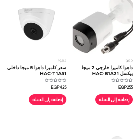
دهوا
دهوا
داهوا كاميرا خارجى 2 ميجا
سعر كاميرا داهوا 5 ميجا داخلى
بيكسل HAC-B1A21
HAC-T1A51
تم
تم
EGP
425
EGP
255
التقييم
التقييم
0
0
من
من
إضافة إلى السلة
إضافة إلى السلة
5
5