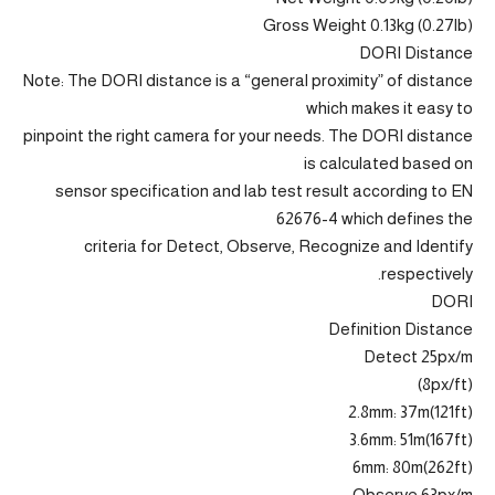
Gross Weight 0.13kg (0.27lb)
DORI Distance
Note: The DORI distance is a “general proximity” of distance
which makes it easy to
pinpoint the right camera for your needs. The DORI distance
is calculated based on
sensor specification and lab test result according to EN
62676-4 which defines the
criteria for Detect, Observe, Recognize and Identify
respectively.
DORI
Definition Distance
Detect 25px/m
(8px/ft)
2.8mm: 37m(121ft)
3.6mm: 51m(167ft)
6mm: 80m(262ft)
Observe 63px/m