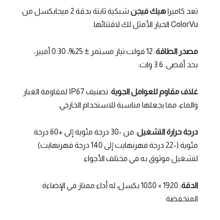
بيكسل
تعد كاميرا
هيك فيجن
شبكية ثابتة بدقة 2 ميجابكسل من
ليلى
ColorVu الخيار الأمثل لك لاقتنائها.
الألوان
مصدر الطاقة
: 12 فولت تيار مستمر ± 25%، 0.30 أمبير،
بحد أقصى. 3.6 وات.
غلاف مقاوم للعوامل الجوية
: تصنيف IP67 لمقاومة الغبار
والماء، مما يجعلها مناسبة للاستخدام الخارجي.
درجة حرارة التشغيل
: من -30 درجة مئوية إلى +60 درجة
مئوية (-22 درجة فهرنهايت إلى 140 درجة فهرنهايت)
لتشغيل موثوق به في مختلف الأجواء.
الدقة
: 1920 × 1080 بكسل، له أداء ممتاز في الإضاءة
المنخفضة