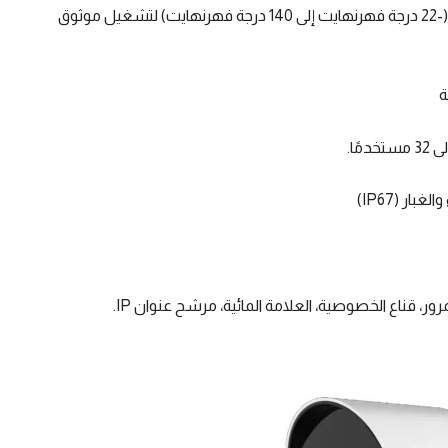
: من -30 درجة مئوية إلى +60 درجة مئوية (-22 درجة فهرنهايت إلى 140 درجة فهرنهايت) لتشغيل موثوق
ار (IP67)
ور، قناع الخصوصية، العلامة المائية، مرشح عنوان IP.