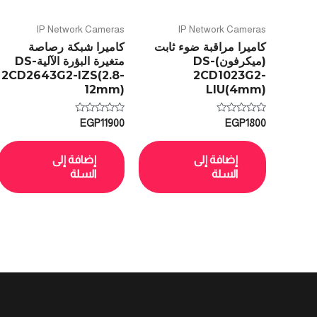
IP Network Cameras
IP Network Cameras
كاميرا مراقبة ضوء ثابت
كاميرا شبكة رصاصة
(ميكرفون)DS-
متغيرة البؤرة الآليةDS-
2CD2643G2-IZS(2.8-
2CD1023G2-
12mm)
LIU(4mm)
تم
تم
EGP
11900
EGP
1800
التقييم
التقييم
0
0
من
من
5
5
إضافة إلى
إضافة إلى
السلة
السلة