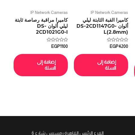
IP Network Cameras
IP Network Cameras
كاميرا القبة الثابتة ليلي
كاميرا مراقبة رصاصة ثابتة
ألوان DS-2CD1147G0-
ليلي ألوان DS-
2CD1021G0-I
L(2.8mm)
تم
تم
EGP
1100
EGP
4200
التقييم
التقييم
0
0
من
من
5
5
إضافة إلى
إضافة إلى
السلة
السلة
الفرع الرئيس القاهرة رمسيس شارع 6