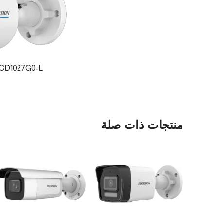
DS-2CD1027G0-L ه
منتجات ذات صلة