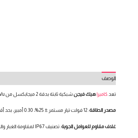
الوصف
مراجعات (0)
تعد
كاميرا
هيك فيجن
شبكية ثابتة بدقة 2 ميجابكسل من ColorVu الخيار الأمثل لك لاقتنائها.
مصدر الطاقة
: 12 فولت تيار مستمر ± 25%، 0.30 أمبير، بحد أقصى. 3.6 وات.
غلاف مقاوم للعوامل الجوية
: تصنيف IP67 لمقاومة الغبار والماء، مما يجعلها مناسبة للاستخدام الخارجي.