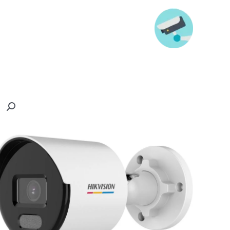
خطي
لى
لمحتوى